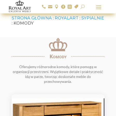






U
STRONA GŁÓWNA
:
ROYALART
:
SYPIALNIE
: KOMODY
Komody
Oferujemy różnorodne komody, które pomogą w
organizacji przestrzeni. Wyjątkowe detale i praktyczność
idą w parze, tworząc doskonałe meble do
przechowywania.
Promocja