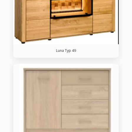
_royalart_kolekcja
_royalart_producent
1
100
1
100
1
26
51
75
100
1
26
51
75
100
Tagi produktów
Luna Typ 49