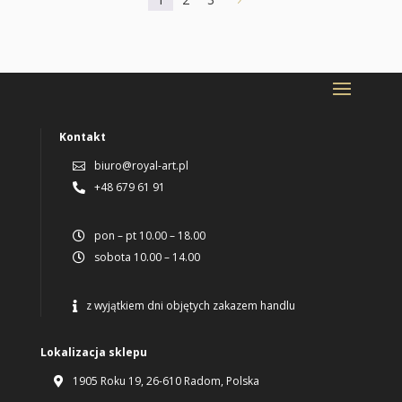
5
Kontakt
biuro@royal-art.pl

+48 679 61 91

pon – pt 10.00 – 18.00

sobota 10.00 – 14.00

z wyjątkiem dni objętych zakazem handlu

Lokalizacja sklepu
1905 Roku 19, 26-610 Radom, Polska
