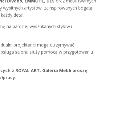
inci Divano, EMMOHL, DES
oraz mebli twardych
y wybitnych artystów, zainspirowanych bogatą
każdy detal.
onę najbardziej wyszukanych stylów i
widualni projektanci mogą otrzymywać
a obsługa salonu służy pomocą w przygotowaniu
cych z ROYAL ART. Galeria Mebli proszę
łpracy.