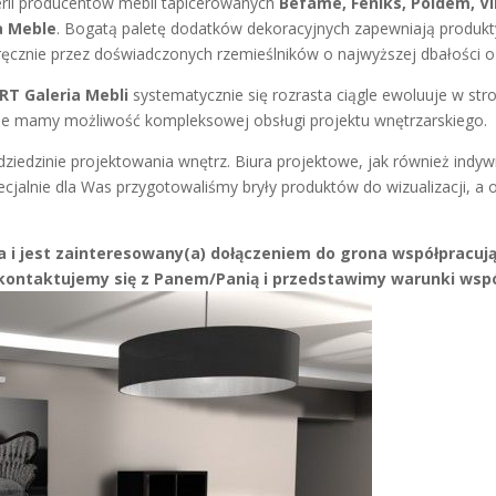
rii producentów mebli tapicerowanych
Befame, Feniks, Poldem, V
a Meble
. Bogatą paletę dodatków dekoracyjnych zapewniają produkt
ręcznie przez doświadczonych rzemieślników o najwyższej dbałości o 
RT Galeria Mebli
systematycznie się rozrasta ciągle ewoluuje w str
 ,że mamy możliwość kompleksowej obsługi projektu wnętrzarskiego.
ziedzinie projektowania wnętrz. Biura projektowe, jak również indy
ecjalnie dla Was przygotowaliśmy bryły produktów do wizualizacji, 
a i jest zainteresowany(a) dołączeniem do grona współpracują
kontaktujemy się z Panem/Panią i przedstawimy warunki wspó