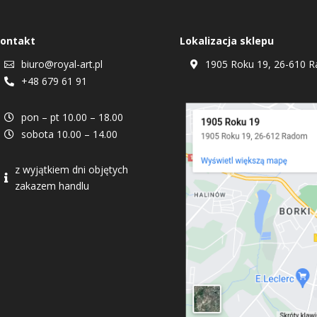
ontakt
Lokalizacja sklepu
biuro@royal-art.pl
1905 Roku 19, 26-610 R


+48 679 61 91

pon – pt 10.00 – 18.00

sobota 10.00 – 14.00

z wyjątkiem dni objętych

zakazem handlu