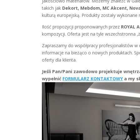
jakościowo materiałów. Możemy znaleźć w Gale
takich jak
Dekort, Mebdom, MC Akcent, Nov
kulturą europejską. Produkty zostały wykonane 
Ilość propozycji proponowanych przez
ROYAL A
kompozycji. Oferta jest na tyle wszechstronna
Zapraszamy do współpracy profesjonalistów w d
informacje na bieżąco o nowych produktach. Sp
oferty dla klienta.
Jeśli Pan/Pani zawodowo projektuje wnętrz
wypełnić
FORMULARZ KONTAKTOWY
a my s