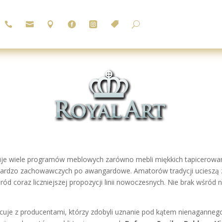






U
e wiele programów meblowych zarówno mebli miękkich tapicerowanyc
bardzo zachowawczych po awangardowe. Amatorów tradycji ucieszą z
ód coraz liczniejszej propozycji linii nowoczesnych. Nie brak wśród
acuje z producentami, którzy zdobyli uznanie pod kątem nienaganneg