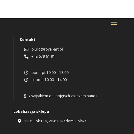
Kontakt
biuro@royal-art.pl

+48 679 61 91

pon – pt 10.00 – 18.00

sobota 10.00 – 14.00

z wyjątkiem dni objętych zakazem handlu

Lokalizacja sklepu
1905 Roku 19, 26-610 Radom, Polska
