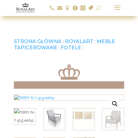






U
STRONA GŁÓWNA
:
ROYALART
:
MEBLE
TAPICEROWANE
:
FOTELE
: