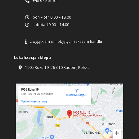
+48 679 61 91

pon – pt 10.00 – 18.00

sobota 10.00 – 14.00

z wyjątkiem dni objętych zakazem handlu

Lokalizacja sklepu
1905 Roku 19, 26-610 Radom, Polska
