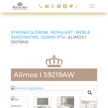






U
STRONA GŁÓWNA
:
ROYALART
:
MEBLE
SKRZYNIOWE
:
SZAFKI RTV
: ALIMOS I
59219AW
Alimos I 59219AW