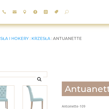






U
SŁA I HOKERY
:
KRZESŁA
: ANTUANETTE
Antuanet
Antoinette-109