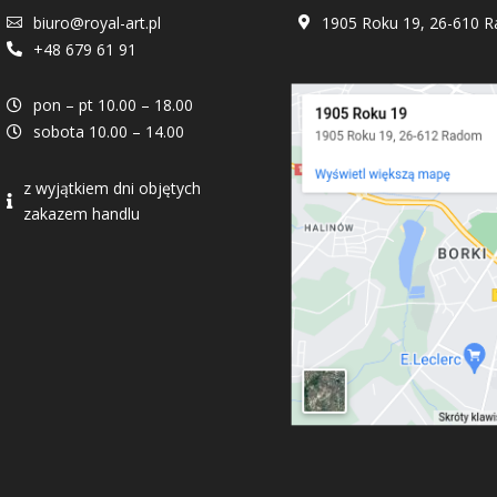
biuro@royal-art.pl
1905 Roku 19, 26-610 R


+48 679 61 91

pon – pt 10.00 – 18.00

sobota 10.00 – 14.00

z wyjątkiem dni objętych

zakazem handlu