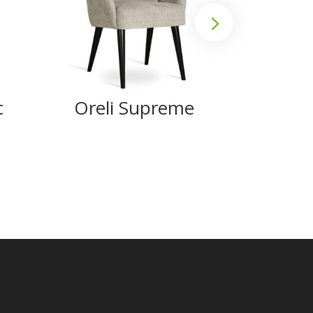
c
Oreli Supreme
Ank
Su