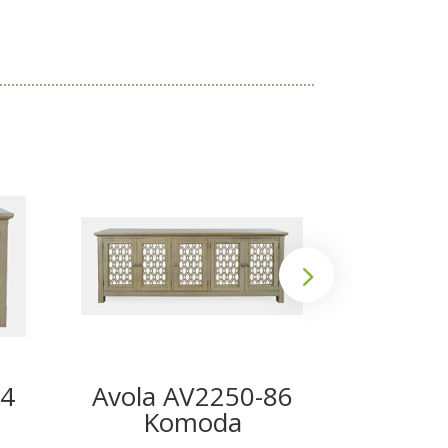
54
Avola AV2250-86
Avola
Komoda
K