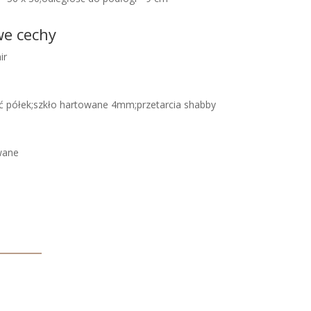
we cechy
ir
ć półek;szkło hartowane 4mm;przetarcia shabby
wane
e