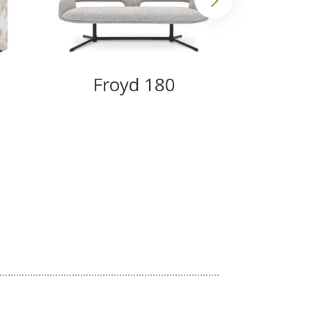
Froyd 180
We