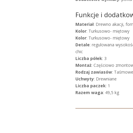
Funkcje i dodatko
Materiał
: Drewno akacji, forn
Kolor
: Turkusowo- miętowy
Kolor
: Turkusowo- miętowy
Detale
: regulowana wysokoś
chic
Liczba półek
: 3
Montaż
: Częściowo zmonto
Rodzaj zawiasów
: Taśmow
Uchwyty
: Drewniane
Liczba paczek
: 1
Razem waga
: 49,5 kg