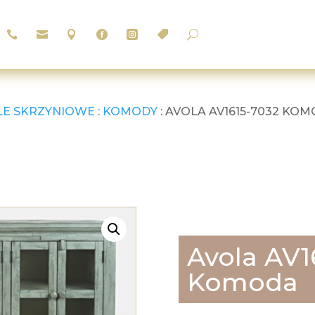






U
LE SKRZYNIOWE
:
KOMODY
: AVOLA AV1615-7032 KO
Avola AV1
Komoda