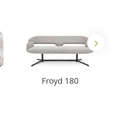
Froyd 180
We