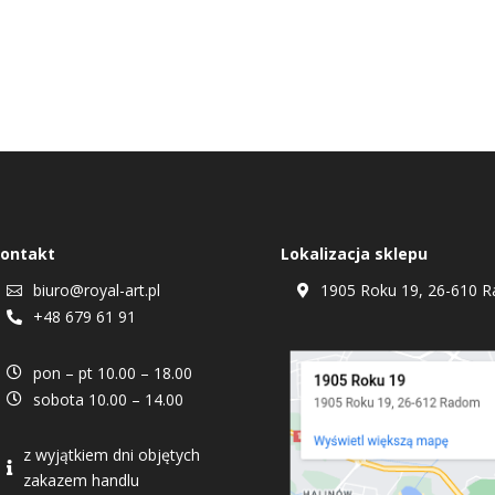
ontakt
Lokalizacja sklepu
biuro@royal-art.pl
1905 Roku 19, 26-610 R


+48 679 61 91

pon – pt 10.00 – 18.00

sobota 10.00 – 14.00

z wyjątkiem dni objętych

zakazem handlu