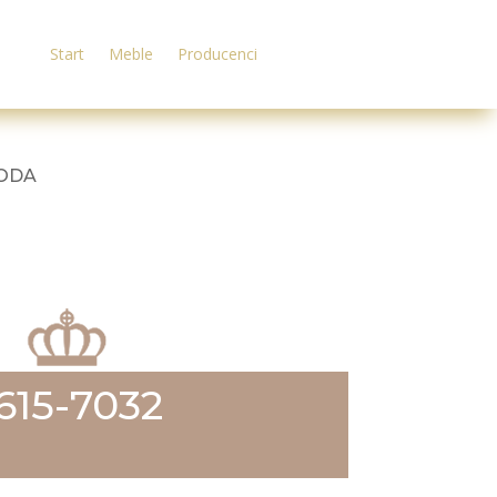
Start
Meble
Producenci
MODA
615-7032