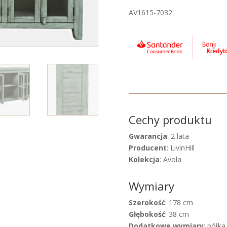
AV1615-7032
Cechy produktu
Gwarancja
: 2 lata
Producent
: LivinHill
Kolekcja
: Avola
Wymiary
Szerokość
: 178 cm
Głębokość
: 38 cm
Dodatkowe wymiary
: półka