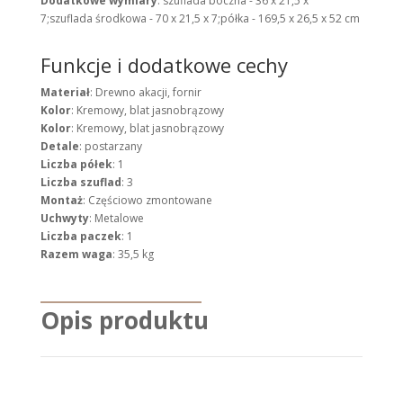
Dodatkowe wymiary
: szuflada boczna - 36 x 21,5 x
7;szuflada środkowa - 70 x 21,5 x 7;półka - 169,5 x 26,5 x 52 cm
Funkcje i dodatkowe cechy
Materiał
: Drewno akacji, fornir
Kolor
: Kremowy, blat jasnobrązowy
Kolor
: Kremowy, blat jasnobrązowy
Detale
: postarzany
Liczba półek
: 1
Liczba szuflad
: 3
Montaż
: Częściowo zmontowane
Uchwyty
: Metalowe
Liczba paczek
: 1
Razem waga
: 35,5 kg
Opis produktu