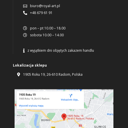
biuro@royal-art.pl

+48 679 61 91

pon – pt 10.00 – 18.00

sobota 10.00 – 14.00

z wyjątkiem dni objętych zakazem handlu

Lokalizacja sklepu
1905 Roku 19, 26-610 Radom, Polska
