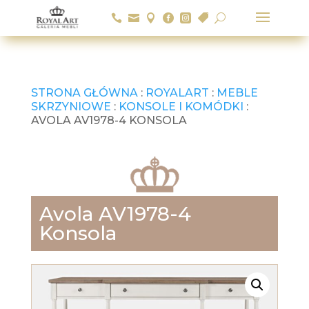






U
STRONA GŁÓWNA
:
ROYALART
:
MEBLE
SKRZYNIOWE
:
KONSOLE I KOMÓDKI
:
AVOLA AV1978-4 KONSOLA
Avola AV1978-4
Konsola