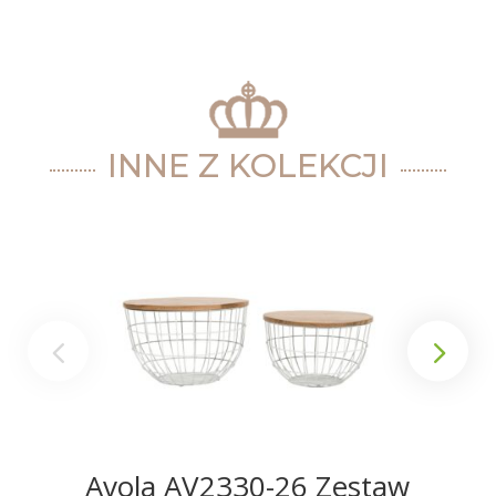
INNE Z KOLEKCJI
Avola AV2330-26 Zestaw