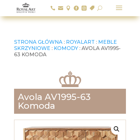






U
STRONA GŁÓWNA
:
ROYALART
:
MEBLE
SKRZYNIOWE
:
KOMODY
: AVOLA AV1995-
63 KOMODA
Avola AV1995-63
Komoda