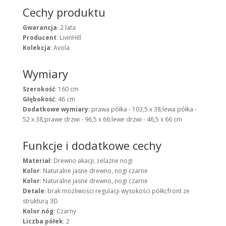
Cechy produktu
Gwarancja
: 2 lata
Producent
: LivinHill
Kolekcja
: Avola
Wymiary
Szerokość
: 160 cm
Głębokość
: 46 cm
Dodatkowe wymiary
: prawa półka - 103,5 x 38;lewa półka -
52 x 38;prawe drzwi - 96,5 x 66;lewe drzwi - 46,5 x 66 cm
Funkcje i dodatkowe cechy
Materiał
: Drewno akacji, żelazne nogi
Kolor
: Naturalne jasne drewno, nogi czarne
Kolor
: Naturalne jasne drewno, nogi czarne
Detale
: brak możliwości regulacji wysokości półki;front ze
strukturą 3D
Kolor nóg
: Czarny
Liczba półek
: 2