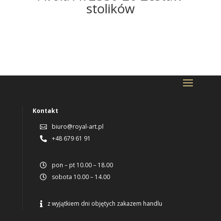
stolików
Kontakt
biuro@royal-art.pl

+48 679 61 91

pon – pt 10.00 – 18.00

sobota 10.00 – 14.00

z wyjątkiem dni objętych zakazem handlu
