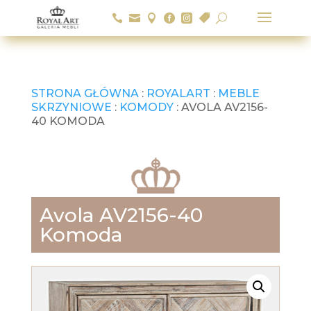






U
STRONA GŁÓWNA
:
ROYALART
:
MEBLE
SKRZYNIOWE
:
KOMODY
: AVOLA AV2156-
40 KOMODA
Avola AV2156-40
Komoda