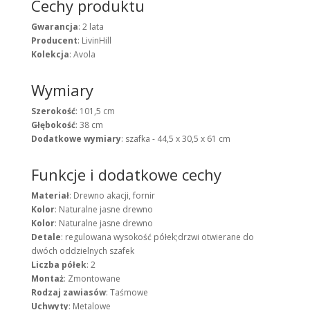
Cechy produktu
Gwarancja
: 2 lata
Producent
: LivinHill
Kolekcja
: Avola
Wymiary
Szerokość
: 101,5 cm
Głębokość
: 38 cm
Dodatkowe wymiary
: szafka - 44,5 x 30,5 x 61 cm
Funkcje i dodatkowe cechy
Materiał
: Drewno akacji, fornir
Kolor
: Naturalne jasne drewno
Kolor
: Naturalne jasne drewno
Detale
: regulowana wysokość półek;drzwi otwierane do
dwóch oddzielnych szafek
Liczba półek
: 2
Montaż
: Zmontowane
Rodzaj zawiasów
: Taśmowe
Uchwyty
: Metalowe