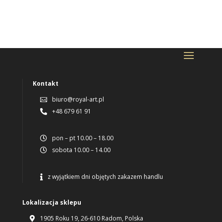
Kontakt
biuro@royal-art.pl

+48 679 61 91

pon – pt 10.00 – 18.00

sobota 10.00 – 14.00

z wyjątkiem dni objętych zakazem handlu

Lokalizacja sklepu
1905 Roku 19, 26-610 Radom, Polska
