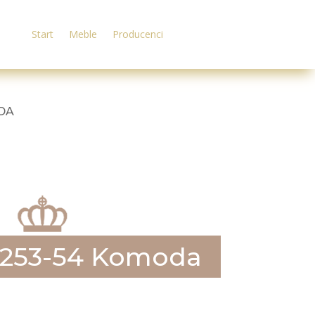
Start
Meble
Producenci
ODA
2253-54 Komoda