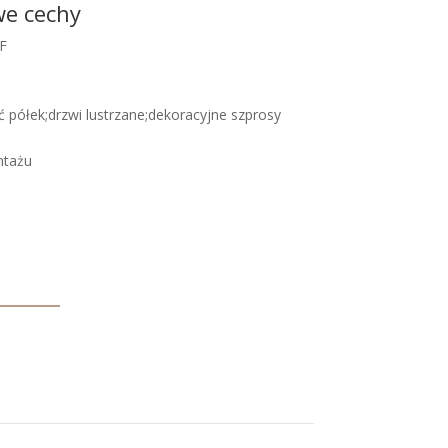
we cechy
F
 półek;drzwi lustrzane;dekoracyjne szprosy
ntażu
e