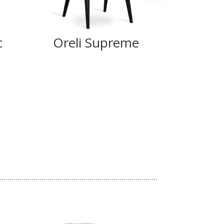
c
Oreli Supreme
Ank
Su