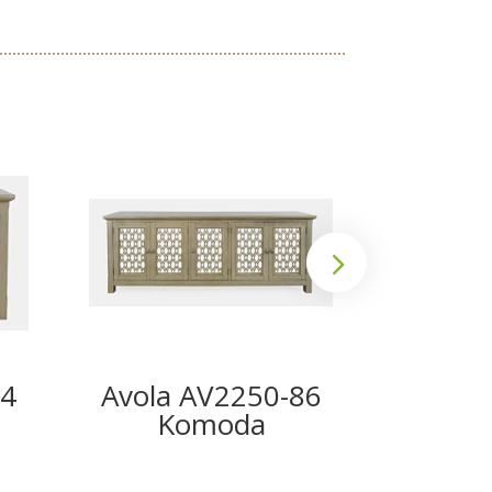
54
Avola AV2250-86
Avola
Komoda
K