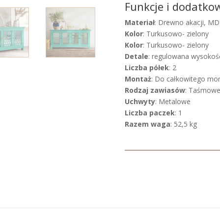
Funkcje i dodatko
Materiał
: Drewno akacji, MD
Kolor
: Turkusowo- zielony
Kolor
: Turkusowo- zielony
Detale
: regulowana wysokość
Liczba półek
: 2
Montaż
: Do całkowitego mo
Rodzaj zawiasów
: Taśmow
Uchwyty
: Metalowe
Liczba paczek
: 1
Razem waga
: 52,5 kg