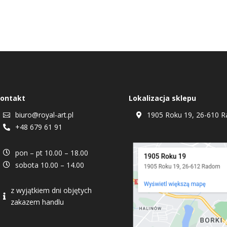
ontakt
Lokalizacja sklepu
biuro@royal-art.pl
1905 Roku 19, 26-610 R


+48 679 61 91

pon – pt 10.00 – 18.00

sobota 10.00 – 14.00

z wyjątkiem dni objętych

zakazem handlu