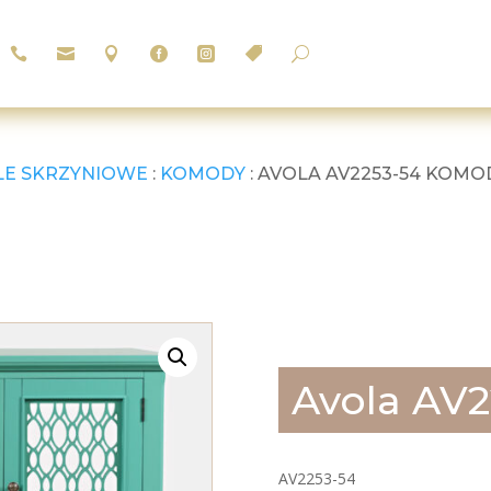






U
LE SKRZYNIOWE
:
KOMODY
: AVOLA AV2253-54 KOM
Avola AV
AV2253-54