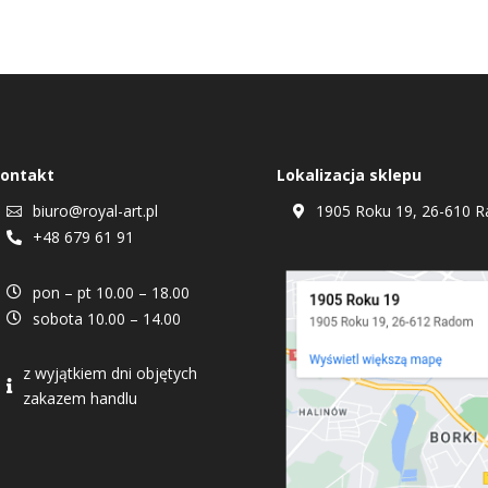
ontakt
Lokalizacja sklepu
biuro@royal-art.pl
1905 Roku 19, 26-610 R


+48 679 61 91

pon – pt 10.00 – 18.00

sobota 10.00 – 14.00

z wyjątkiem dni objętych

zakazem handlu