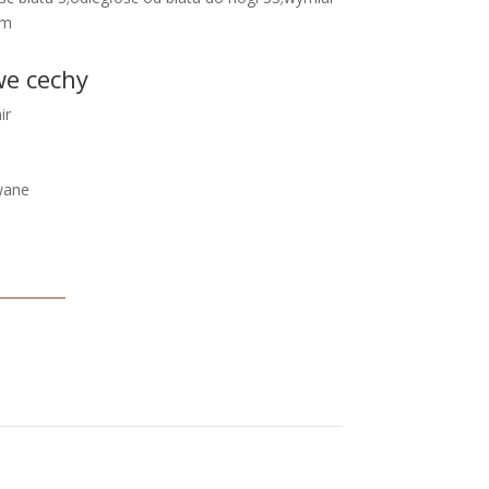
cm
we cechy
ir
wane