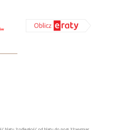
ść blatu 3;odległość od blatu do nogi 33;wymiar