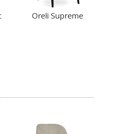
c
Oreli Supreme
Ank
Su