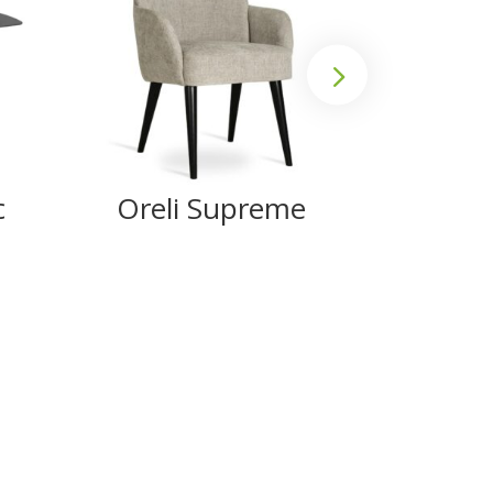
c
Oreli Supreme
Ank
Su