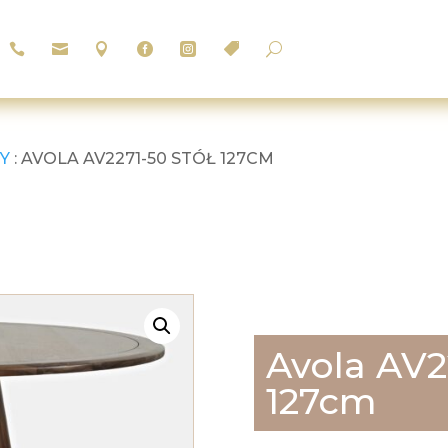






U
Y
: AVOLA AV2271-50 STÓŁ 127CM
Avola AV2
127cm