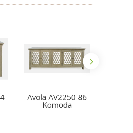
54
Avola AV2250-86
Avola
Komoda
K