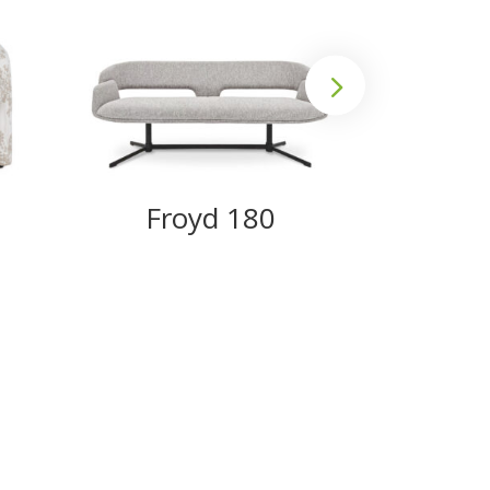
Froyd 180
We