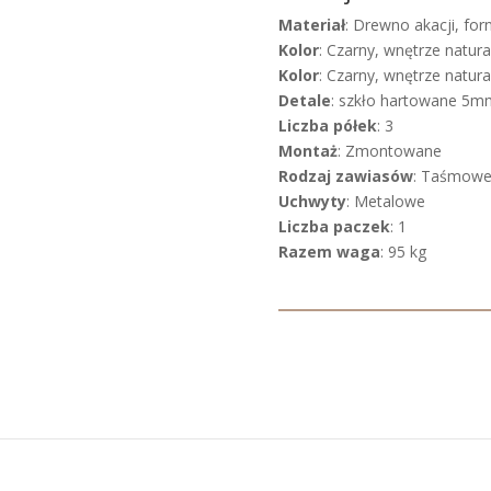
Materiał
: Drewno akacji, forn
Kolor
: Czarny, wnętrze natur
Kolor
: Czarny, wnętrze natur
Detale
: szkło hartowane 5m
Liczba półek
: 3
Montaż
: Zmontowane
Rodzaj zawiasów
: Taśmow
Uchwyty
: Metalowe
Liczba paczek
: 1
Razem waga
: 95 kg