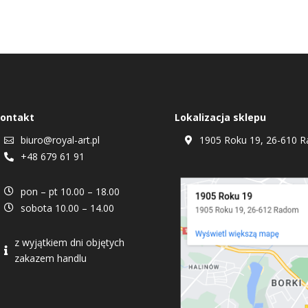
ontakt
Lokalizacja sklepu
biuro@royal-art.pl
1905 Roku 19, 26-610 R


+48 679 61 91

pon – pt 10.00 – 18.00

sobota 10.00 – 14.00

z wyjątkiem dni objętych

zakazem handlu