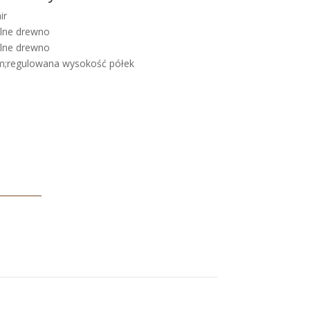
ir
alne drewno
alne drewno
m;regulowana wysokość półek
e