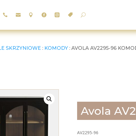






U
LE SKRZYNIOWE
:
KOMODY
: AVOLA AV2295-96 KOM
Avola AV
AV2295-96