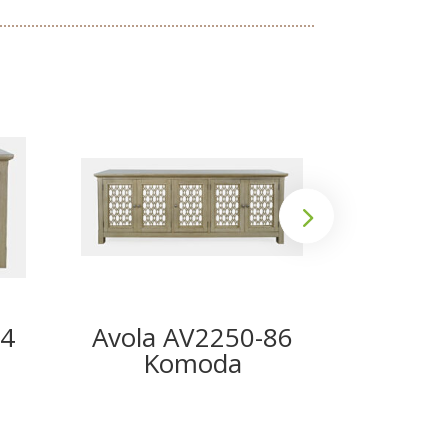
54
Avola AV2250-86
Avola
Komoda
K