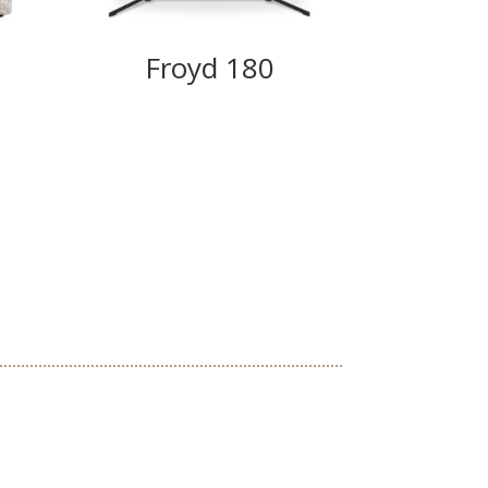
Froyd 180
We