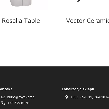
Rosalia Table
Vector Cerami
ontakt
Lokalizacja sklepu
biuro@royal-art.pl
1905 Roku 19, 26-610 R


+48 679 61 91
