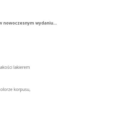
u w nowoczesnym wydaniu…
jakości lakierem
olorze korpusu,