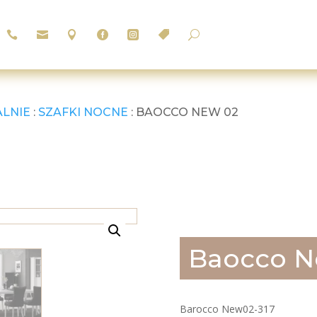






U
ALNIE
:
SZAFKI NOCNE
: BAOCCO NEW 02
Baocco N
Barocco New02-317