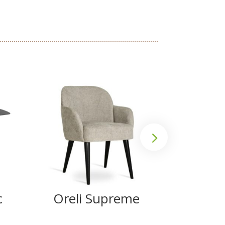
c
Oreli Supreme
Ank
Su