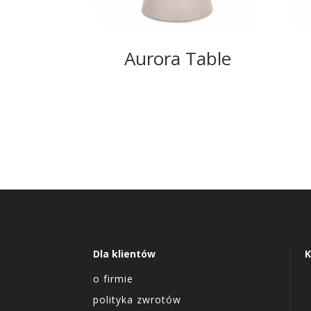
Aurora Table
Dla klientów
K
o firmie
polityka zwrotów