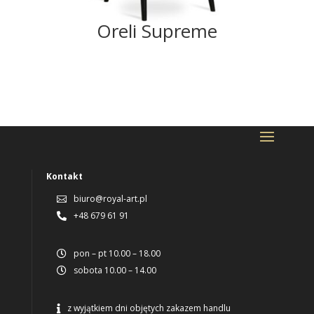
Oreli Supreme
Kontakt
biuro@royal-art.pl

+48 679 61 91

pon – pt 10.00 – 18.00

sobota 10.00 – 14.00

z wyjątkiem dni objętych zakazem handlu
