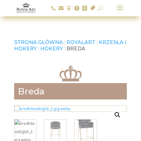






U
STRONA GŁÓWNA
:
ROYALART
:
KRZESŁA I
HOKERY
:
HOKERY
: BREDA
Breda