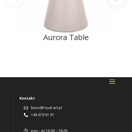
Aurora Table
Kontakt
biuro@royal-art.pl

+48 679 61 91

pon – pt 10.00 – 18.00
