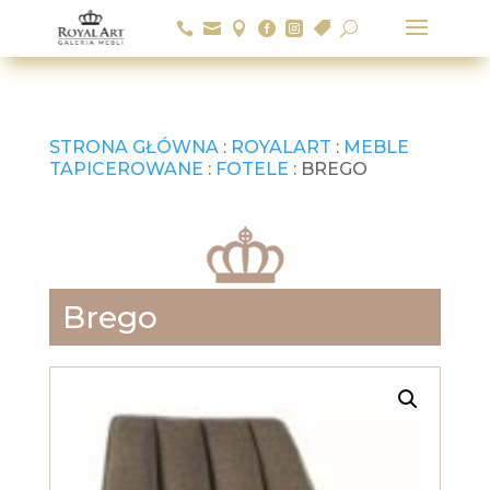






U
STRONA GŁÓWNA
:
ROYALART
:
MEBLE
TAPICEROWANE
:
FOTELE
: BREGO
Brego