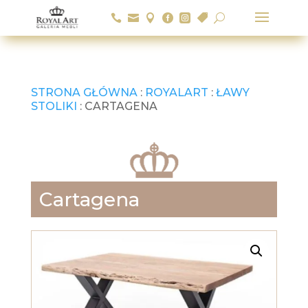






U
STRONA GŁÓWNA
:
ROYALART
:
ŁAWY
STOLIKI
: CARTAGENA
Cartagena