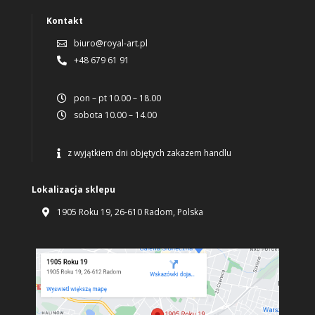
Kontakt
biuro@royal-art.pl

+48 679 61 91

pon – pt 10.00 – 18.00

sobota 10.00 – 14.00

z wyjątkiem dni objętych zakazem handlu

Lokalizacja sklepu
1905 Roku 19, 26-610 Radom, Polska
