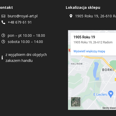
ontakt
Lokalizacja sklepu
biuro@royal-art.pl
1905 Roku 19, 26-610 R


+48 679 61 91

pon – pt 10.00 – 18.00

sobota 10.00 – 14.00

z wyjątkiem dni objętych

zakazem handlu