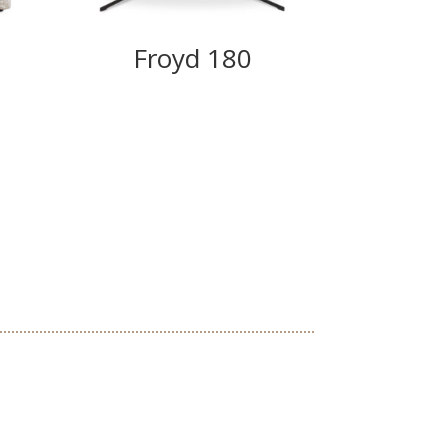
Froyd 180
We