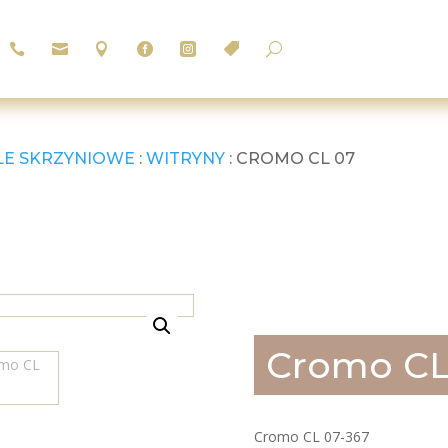






U
LE SKRZYNIOWE
:
WITRYNY
: CROMO CL 07
Cromo CL
Cromo CL 07-367