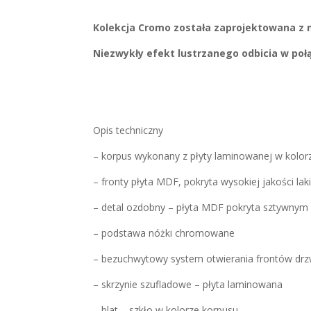
Kolekcja Cromo została zaprojektowana z 
Niezwykły efekt lustrzanego odbicia w połą
Opis techniczny
– korpus wykonany z płyty laminowanej w kolor
– fronty płyta MDF, pokryta wysokiej jakości l
– detal ozdobny – płyta MDF pokryta sztywnym 
– podstawa nóżki chromowane
– bezuchwytowy system otwierania frontów drzw
– skrzynie szufladowe – płyta laminowana
– blat – szkło w kolorze korpusu