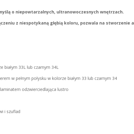
myślą o niepowtarzalnych, ultranowoczesnych wnętrzach.
czeniu z niespotykaną głębią koloru, pozwala na stworzenie a
ze białym 33L lub czarnym 34L
akierem w pełnym połysku w kolorze białym 33 lub czarnym 34
laminatem odzwierciedlająca lustro
i i szuflad