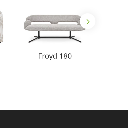
Froyd 180
We