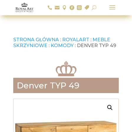






U
STRONA GŁÓWNA
:
ROYALART
:
MEBLE
SKRZYNIOWE
:
KOMODY
: DENVER TYP 49
Denver TYP 49