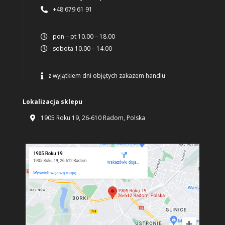
+48 679 61 91

pon – pt 10.00 – 18.00

sobota 10.00 – 14.00

z wyjątkiem dni objętych zakazem handlu

Lokalizacja sklepu
1905 Roku 19, 26-610 Radom, Polska
