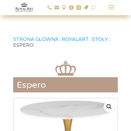






U
STRONA GŁÓWNA
:
ROYALART
:
STOŁY
:
ESPERO
Espero