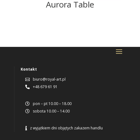
Aurora Table
Kontakt
biuro@royal-art.pl

+48 679 61 91

pon – pt 10.00 – 18.00

sobota 10.00 – 14.00

z wyjątkiem dni objętych zakazem handlu
