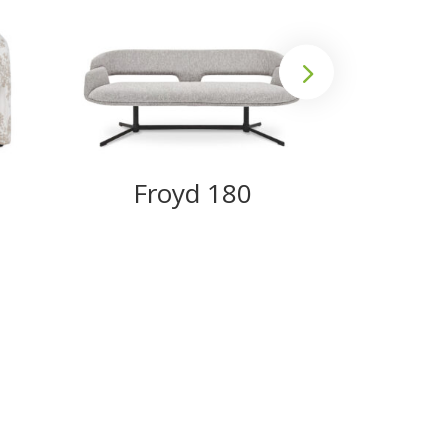
Froyd 180
We