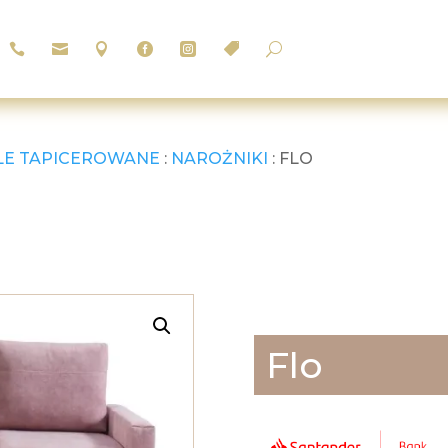






U
LE TAPICEROWANE
:
NAROŻNIKI
: FLO
Flo