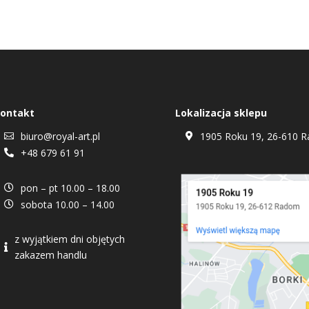
ontakt
Lokalizacja sklepu
biuro@royal-art.pl
1905 Roku 19, 26-610 R


+48 679 61 91

pon – pt 10.00 – 18.00

sobota 10.00 – 14.00

z wyjątkiem dni objętych

zakazem handlu