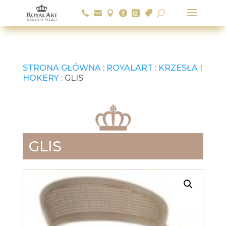






U
STRONA GŁÓWNA
:
ROYALART
:
KRZESŁA I
HOKERY
: GLIS
GLIS