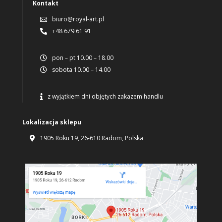
Kontakt
biuro@royal-art.pl

+48 679 61 91

pon – pt 10.00 – 18.00

sobota 10.00 – 14.00

z wyjątkiem dni objętych zakazem handlu

Lokalizacja sklepu
1905 Roku 19, 26-610 Radom, Polska
