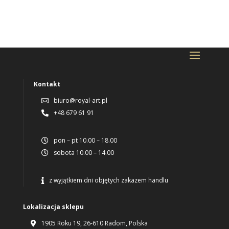
Kontakt
biuro@royal-art.pl

+48 679 61 91

pon – pt 10.00 – 18.00

sobota 10.00 – 14.00

z wyjątkiem dni objętych zakazem handlu

Lokalizacja sklepu
1905 Roku 19, 26-610 Radom, Polska
