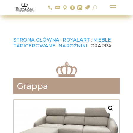






U
STRONA GŁÓWNA
:
ROYALART
:
MEBLE
TAPICEROWANE
:
NAROŻNIKI
: GRAPPA
Grappa