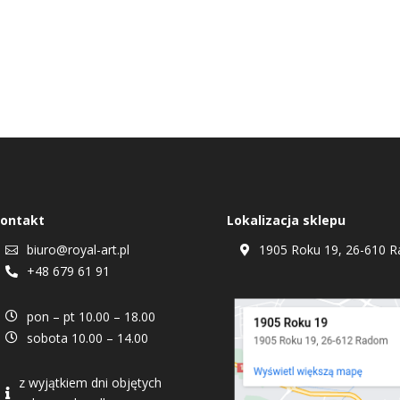
ontakt
Lokalizacja sklepu
biuro@royal-art.pl
1905 Roku 19, 26-610 R


+48 679 61 91

pon – pt 10.00 – 18.00

sobota 10.00 – 14.00

z wyjątkiem dni objętych
