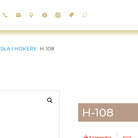






U
SŁA I HOKERY
: H-108
H-108