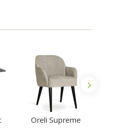
c
Oreli Supreme
Ank
Su