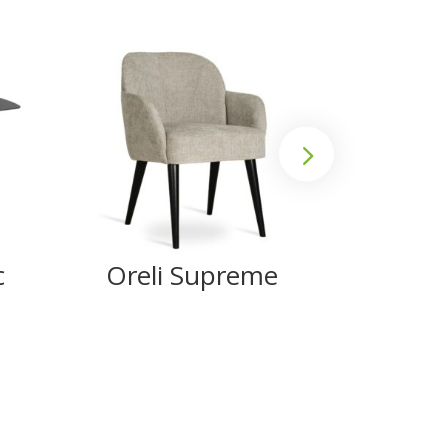
c
Oreli Supreme
Ank
Su