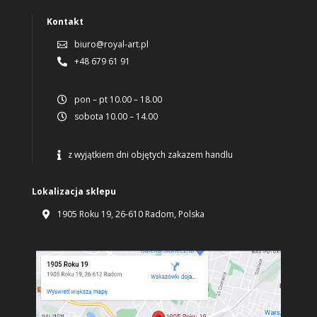
Kontakt
biuro@royal-art.pl

+48 679 61 91

pon – pt 10.00 – 18.00

sobota 10.00 – 14.00

z wyjątkiem dni objętych zakazem handlu

Lokalizacja sklepu
1905 Roku 19, 26-610 Radom, Polska
