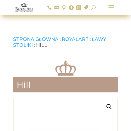






U
STRONA GŁÓWNA
:
ROYALART
:
ŁAWY
STOLIKI
: HILL
Hill