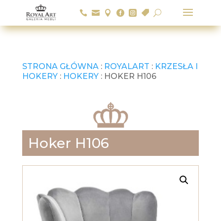






U
STRONA GŁÓWNA
:
ROYALART
:
KRZESŁA I
HOKERY
:
HOKERY
: HOKER H106
Hoker H106