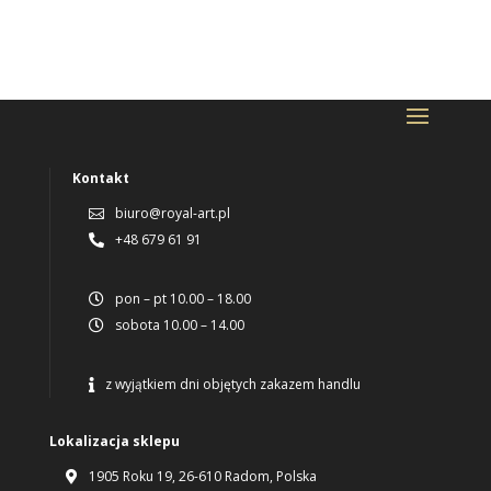
Kontakt
biuro@royal-art.pl

+48 679 61 91

pon – pt 10.00 – 18.00

sobota 10.00 – 14.00

z wyjątkiem dni objętych zakazem handlu

Lokalizacja sklepu
1905 Roku 19, 26-610 Radom, Polska
