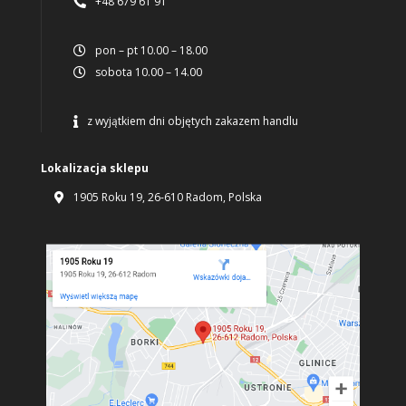
+48 679 61 91

pon – pt 10.00 – 18.00

sobota 10.00 – 14.00

z wyjątkiem dni objętych zakazem handlu

Lokalizacja sklepu
1905 Roku 19, 26-610 Radom, Polska
