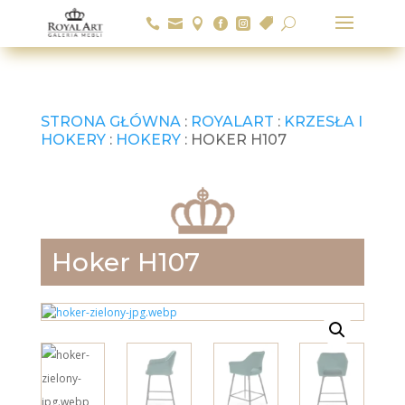






U
STRONA GŁÓWNA
:
ROYALART
:
KRZESŁA I
HOKERY
:
HOKERY
: HOKER H107
Hoker H107