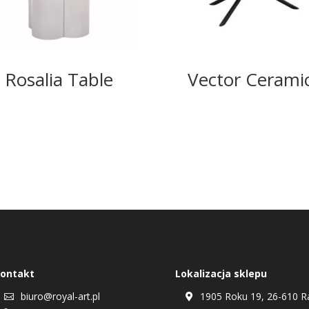
Rosalia Table
Vector Cerami
ontakt
Lokalizacja sklepu
biuro@royal-art.pl
1905 Roku 19, 26-610 R

