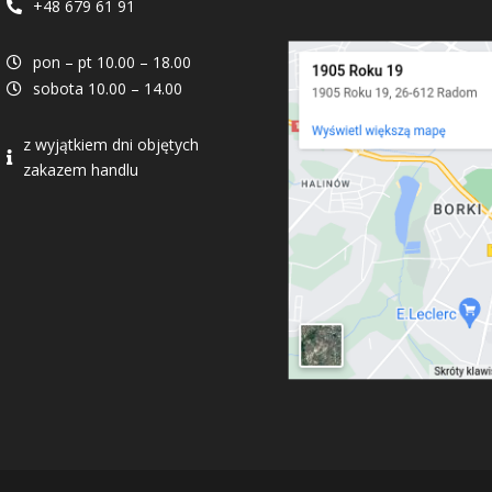
+48 679 61 91

pon – pt 10.00 – 18.00

sobota 10.00 – 14.00

z wyjątkiem dni objętych

zakazem handlu