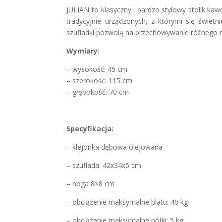
JULIAN to klasyczny i bardzo stylowy stolik k
tradycyjnie urządzonych, z którymi się świet
szufladki pozwolą na przechowywanie różnego r
Wymiary:
– wysokość: 45 cm
– szerokość: 115 cm
– głębokość: 70 cm
Specyfikacja:
– klejonka dębowa olejowana
– szuflada: 42x34x5 cm
– noga 8×8 cm
– obciążenie maksymalne blatu: 40 kg
– obciążenie maksymalne półki: 5 kg