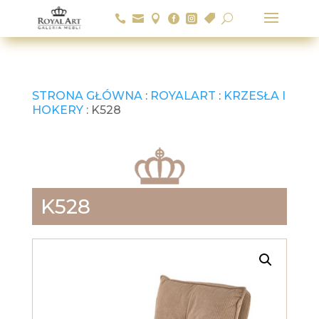






U
STRONA GŁÓWNA
:
ROYALART
:
KRZESŁA I
HOKERY
: K528
K528