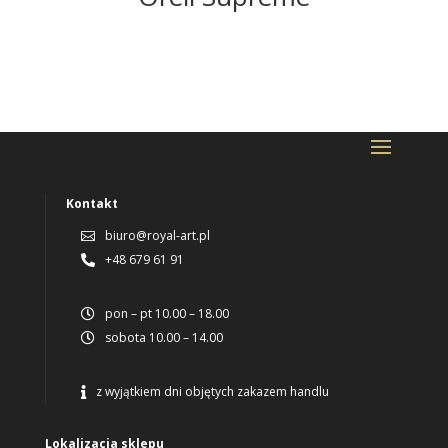
Kontakt
biuro@royal-art.pl

+48 679 61 91

pon – pt 10.00 – 18.00

sobota 10.00 – 14.00

z wyjątkiem dni objętych zakazem handlu

Lokalizacja sklepu