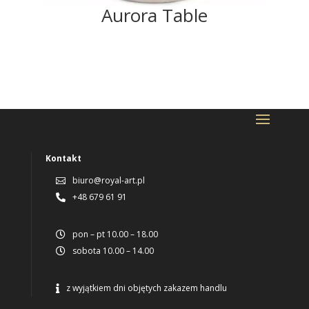
Aurora Table
Kontakt
biuro@royal-art.pl

+48 679 61 91

pon – pt 10.00 – 18.00

sobota 10.00 – 14.00

z wyjątkiem dni objętych zakazem handlu
