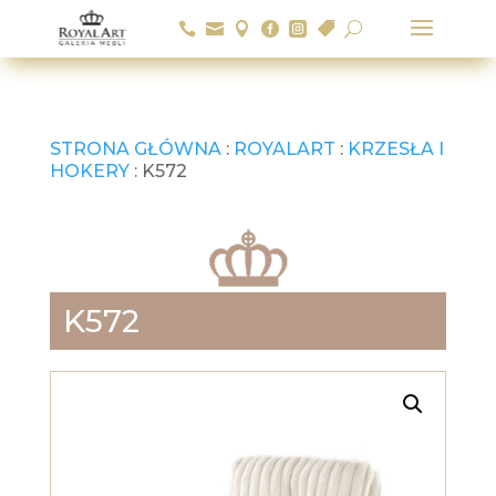






U
STRONA GŁÓWNA
:
ROYALART
:
KRZESŁA I
HOKERY
: K572
K572