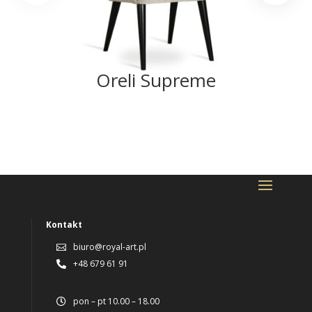
Oreli Supreme
Kontakt
biuro@royal-art.pl

+48 679 61 91

pon – pt 10.00 – 18.00
