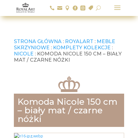






U
STRONA GŁÓWNA
:
ROYALART
:
MEBLE
SKRZYNIOWE
:
KOMPLETY KOLEKCJE
:
NICOLE
: KOMODA NICOLE 150 CM – BIAŁY
MAT / CZARNE NÓŻKI
Komoda Nicole 150 cm
– biały mat / czarne
nóżki