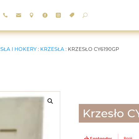






U
SŁA I HOKERY
:
KRZESŁA
: KRZESŁO CY6190GP
Krzesło 