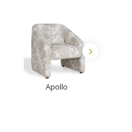
Apollo
Fr