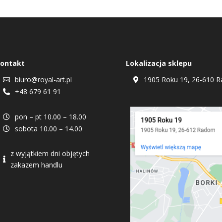
ontakt
Lokalizacja sklepu
biuro@royal-art.pl
1905 Roku 19, 26-610 R


+48 679 61 91

pon – pt 10.00 – 18.00

sobota 10.00 – 14.00

z wyjątkiem dni objętych

zakazem handlu