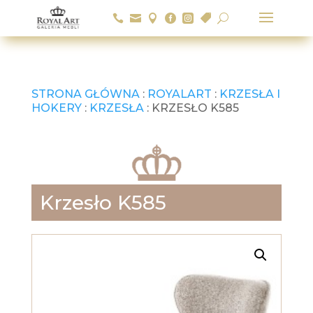






U
STRONA GŁÓWNA
:
ROYALART
:
KRZESŁA I
HOKERY
:
KRZESŁA
: KRZESŁO K585
Krzesło K585