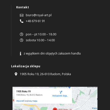
Kontakt
biuro@royal-art.pl

+48 679 61 91

pon – pt 10.00 – 18.00

sobota 10.00 – 14.00

z wyjątkiem dni objętych zakazem handlu

Lokalizacja sklepu
1905 Roku 19, 26-610 Radom, Polska
