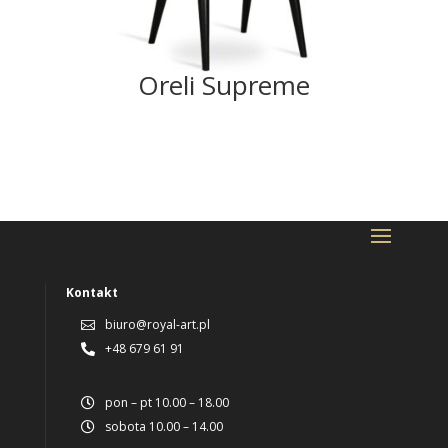
Oreli Supreme
Kontakt
biuro@royal-art.pl

+48 679 61 91

pon – pt 10.00 – 18.00

sobota 10.00 – 14.00
