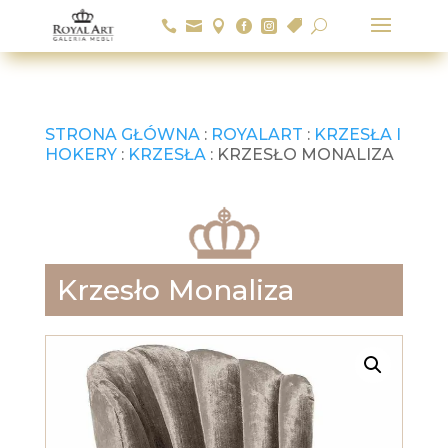






U
STRONA GŁÓWNA
:
ROYALART
:
KRZESŁA I
HOKERY
:
KRZESŁA
: KRZESŁO MONALIZA
Krzesło Monaliza