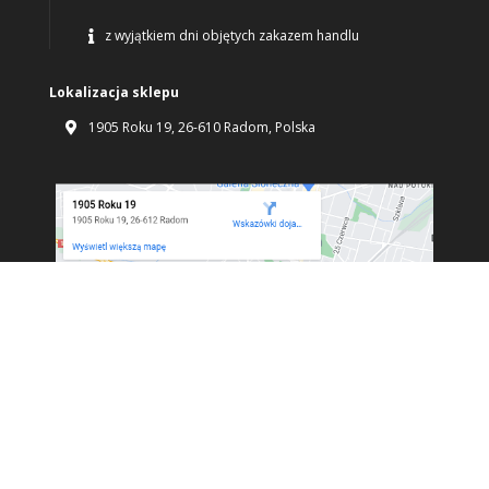
z wyjątkiem dni objętych zakazem handlu

Lokalizacja sklepu
1905 Roku 19, 26-610 Radom, Polska
