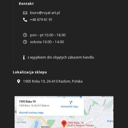
Kontakt
biuro@royal-art.pl

+48 679 61 91

pon – pt 10.00 – 18.00

sobota 10.00 – 14.00

z wyjątkiem dni objętych zakazem handlu

Lokalizacja sklepu
1905 Roku 19, 26-610 Radom, Polska
