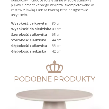
odbiorców. I choć te fotele same w sobie stanowią
piękny element każdego wnętrza, skompletowane w
zestaw z ławką Larissa tworzą istne designerskie
arcydzieło.
Wysokość całkowita
80 cm
Wysokość do siedziska
49 cm
Szerokość całkowita
63 cm
Szerokość siedziska
44 cm
Głębokość całkowita
55 cm
Głębokość siedziska
42 cm
PODOBNE PRODUKTY