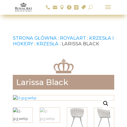






U
STRONA GŁÓWNA
:
ROYALART
:
KRZESŁA I
HOKERY
:
KRZESŁA
: LARISSA BLACK
Larissa Black