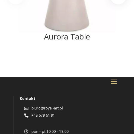
Aurora Table
Kontakt
biuro@royal-art.pl

+48 679 61 91

pon – pt 10.00 – 18.00
