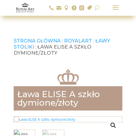






U
STRONA GŁÓWNA
:
ROYALART
:
ŁAWY
STOLIKI
: ŁAWA ELISE A SZKŁO
DYMIONE/ZŁOTY
Ława ELISE A szkło
dymione/złoty