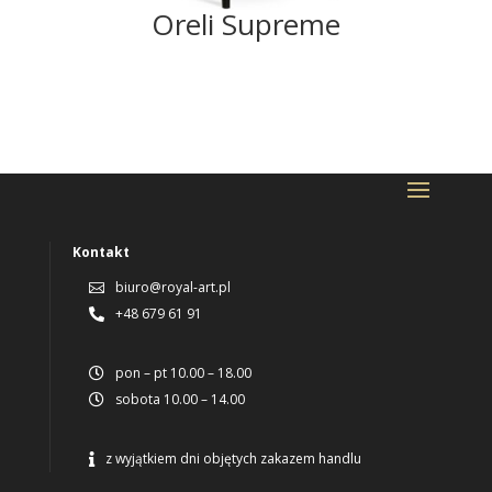
Oreli Supreme
Kontakt
biuro@royal-art.pl

+48 679 61 91

pon – pt 10.00 – 18.00

sobota 10.00 – 14.00

z wyjątkiem dni objętych zakazem handlu
