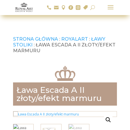






U
STRONA GŁÓWNA
:
ROYALART
:
ŁAWY
STOLIKI
: ŁAWA ESCADA A II ZŁOTY/EFEKT
MARMURU
Ława Escada A II
złoty/efekt marmuru