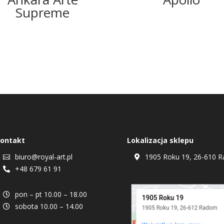
Supreme
ontakt
Lokalizacja sklepu
biuro@royal-art.pl
1905 Roku 19, 26-610 R


+48 679 61 91

pon – pt 10.00 – 18.00

sobota 10.00 – 14.00
