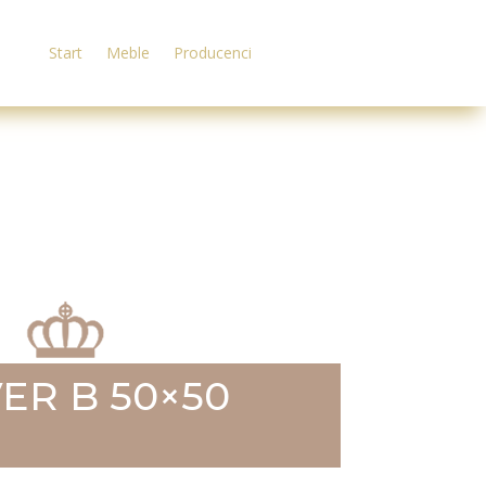
Start
Meble
Producenci
VER B 50×50