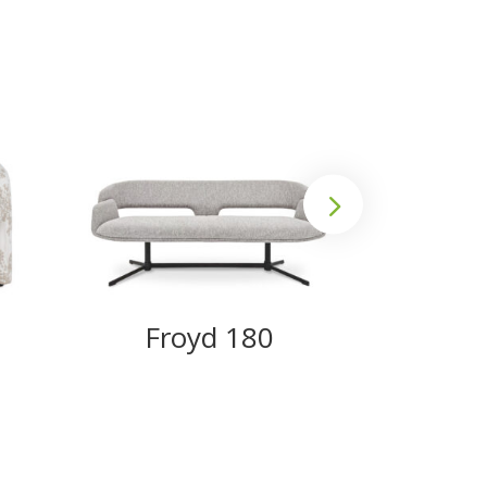
Froyd 180
We