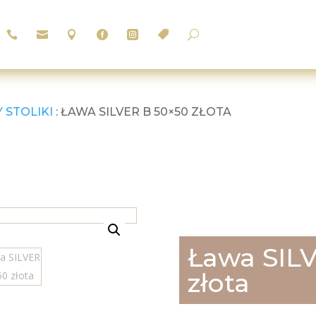






U
 STOLIKI
: ŁAWA SILVER B 50×50 ZŁOTA
Ława SIL
złota