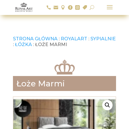






U
STRONA GŁÓWNA
:
ROYALART
:
SYPIALNIE
:
ŁÓŻKA
: ŁOŻE MARMI
Łoże Marmi