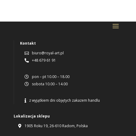
Kontakt
biuro@royal-art.pl

+48 679 61 91

pon – pt 10.00 – 18.00

sobota 10.00 – 14.00

z wyjątkiem dni objętych zakazem handlu

Lokalizacja sklepu
1905 Roku 19, 26-610 Radom, Polska
