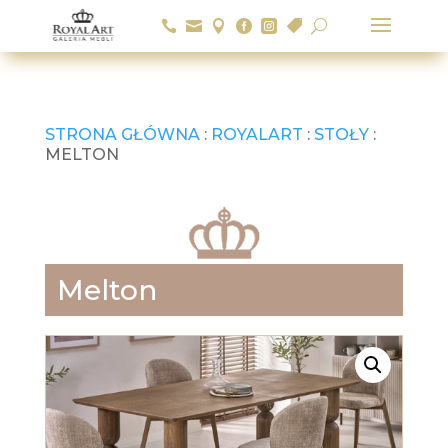






U
STRONA GŁÓWNA
:
ROYALART
:
STOŁY
:
MELTON
Melton