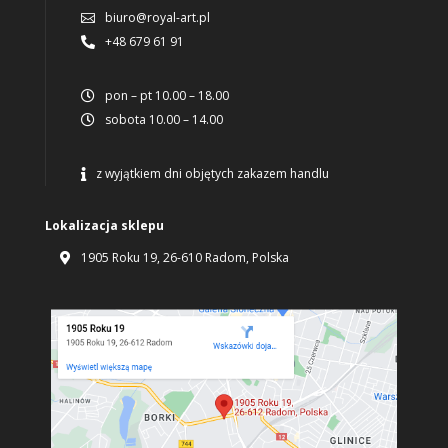
biuro@royal-art.pl

+48 679 61 91

pon – pt 10.00 – 18.00

sobota 10.00 – 14.00

z wyjątkiem dni objętych zakazem handlu

Lokalizacja sklepu
1905 Roku 19, 26-610 Radom, Polska
