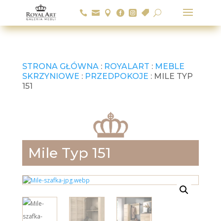






U
STRONA GŁÓWNA
:
ROYALART
:
MEBLE
SKRZYNIOWE
:
PRZEDPOKOJE
: MILE TYP
151
Mile Typ 151