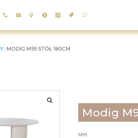






U
Y
: MODIG M95 STÓŁ 180CM
Modig M9
M95