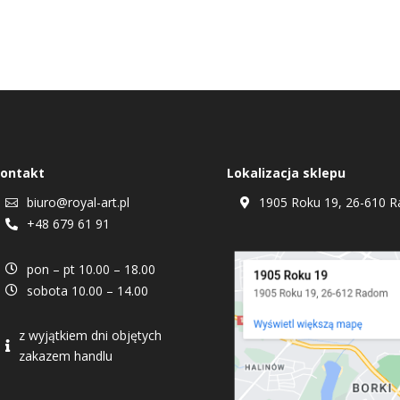
ontakt
Lokalizacja sklepu
biuro@royal-art.pl
1905 Roku 19, 26-610 R


+48 679 61 91

pon – pt 10.00 – 18.00

sobota 10.00 – 14.00

z wyjątkiem dni objętych

zakazem handlu