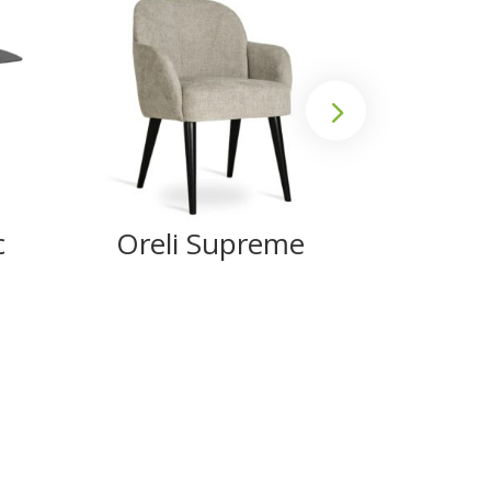
c
Oreli Supreme
Ank
Su