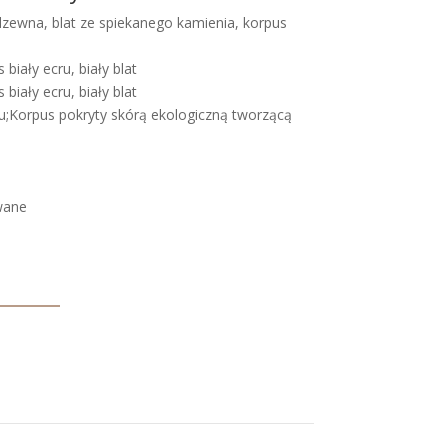
dzewna, blat ze spiekanego kamienia, korpus
biały ecru, biały blat
biały ecru, biały blat
ru;Korpus pokryty skórą ekologiczną tworzącą
wane