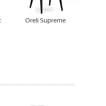
c
Oreli Supreme
Ank
Su