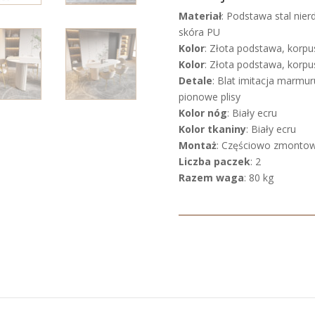
Materiał
: Podstawa stal nier
skóra PU
Kolor
: Złota podstawa, korpus 
Kolor
: Złota podstawa, korpus 
Detale
: Blat imitacja marmu
pionowe plisy
Kolor nóg
: Biały ecru
Kolor tkaniny
: Biały ecru
Montaż
: Częściowo zmonto
Liczba paczek
: 2
Razem waga
: 80 kg