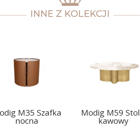
INNE Z KOLEKCJI
odig M35 Szafka
Modig M59 Stol
nocna
kawowy