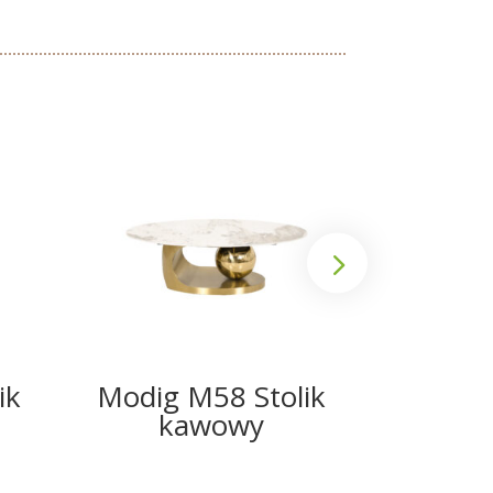
ik
Modig M58 Stolik
Modig 
kawowy
kawo