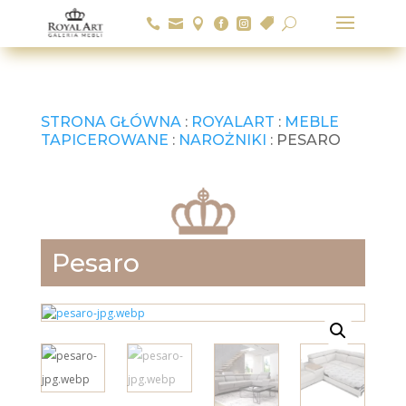






U
STRONA GŁÓWNA
:
ROYALART
:
MEBLE
TAPICEROWANE
:
NAROŻNIKI
: PESARO
Pesaro