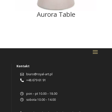
Aurora Table
Kontakt
biuro@royal-art.pl

+48 679 61 91

pon – pt 10.00 – 18.00

sobota 10.00 – 14.00
