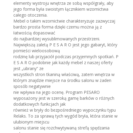
elementy wystroju wnętrza ze sobą współgrały, aby
jego forma była swoistym łącznikiem wzornictwa
całego otoczenia.
Mebel o takim wzornictwie charakteryzuje zazwyczaj
bardzo prosta forma dzięki czemu można ją z
łatwością dopasować
do najbardziej wysublimowanych przestrzeni.
Największą zaletą P E S A R O jest jego gabaryt, który
pomieści wieloosobową
rodzinę lub przyjaciół podczas przyjemnych spotkań. P
E S A R O podobnie jak każdy mebel z naszej oferty
jest „ubrany” ze
wszystkich stron tkaniną właściwą, zatem wnętrza w
którym znajdzie miejsce na środku salonu w żaden
sposób negatywnie
nie wpływa na jego ocenę. Program PESARO
wyposażony jest w szeroką gamę barków o różnych
dodatkowych funkcjach jak
również w bryły do bezpośredniego wypoczynku typu
Relaks. To za sprawą tych wygód bryła, która stanie w
ulubionym miejscu
salonu stanie się rozchwytywaną strefą spędzania