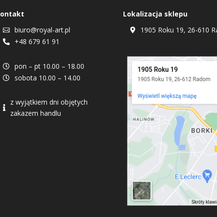
ontakt
Lokalizacja sklepu
biuro@royal-art.pl
1905 Roku 19, 26-610 R


+48 679 61 91

pon – pt 10.00 – 18.00

sobota 10.00 – 14.00

z wyjątkiem dni objętych

zakazem handlu