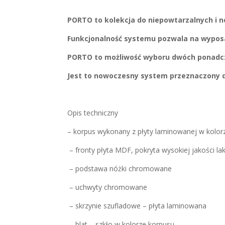
PORTO to kolekcja do niepowtarzalnych i 
Funkcjonalność systemu pozwala na wyposaż
PORTO to możliwość wyboru dwóch ponadcz
Jest to nowoczesny system przeznaczony dl
Opis techniczny
– korpus wykonany z płyty laminowanej w kolor
– fronty płyta MDF, pokryta wysokiej jakości l
– podstawa nóżki chromowane
– uchwyty chromowane
– skrzynie szufladowe – płyta laminowana
– blat – szkło w kolorze korpusu