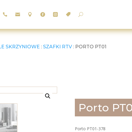






U
LE SKRZYNIOWE
:
SZAFKI RTV
: PORTO PT01
Porto PT0
Porto PT01-378