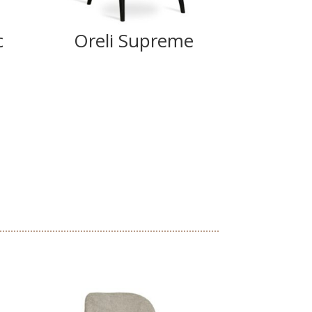
c
Oreli Supreme
Ank
Su