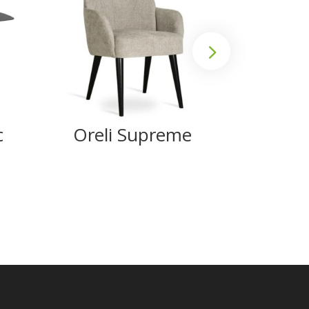
c
Oreli Supreme
Ank
Su