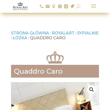






U
STRONA GŁÓWNA
:
ROYALART
:
SYPIALNIE
:
ŁÓŻKA
: QUADDRO CARO
Quaddro Caro