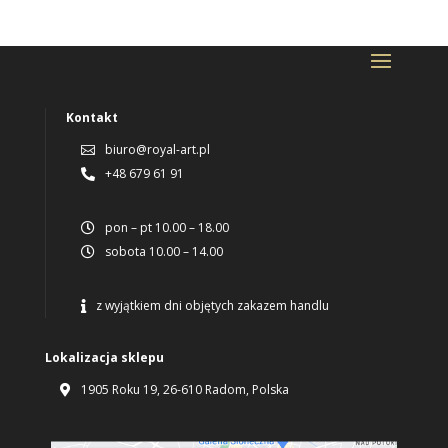
Kontakt
biuro@royal-art.pl

+48 679 61 91

pon – pt 10.00 – 18.00

sobota 10.00 – 14.00

z wyjątkiem dni objętych zakazem handlu

Lokalizacja sklepu
1905 Roku 19, 26-610 Radom, Polska
