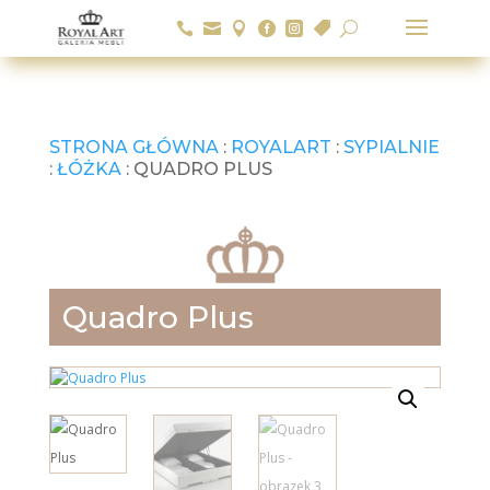






U
STRONA GŁÓWNA
:
ROYALART
:
SYPIALNIE
:
ŁÓŻKA
: QUADRO PLUS
Quadro Plus