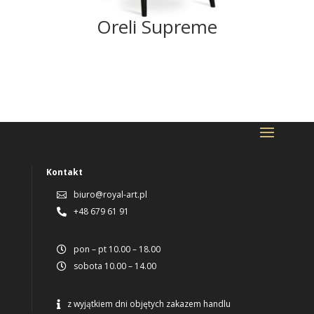
Oreli Supreme
Kontakt
biuro@royal-art.pl

+48 679 61 91

pon – pt 10.00 – 18.00

sobota 10.00 – 14.00

z wyjątkiem dni objętych zakazem handlu
