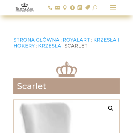






U
STRONA GŁÓWNA
:
ROYALART
:
KRZESŁA I
HOKERY
:
KRZESŁA
: SCARLET
Scarlet