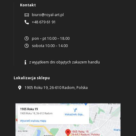
Kontakt
biuro@royal-art.pl

+48 679 61 91

pon – pt 10.00 – 18.00

sobota 10.00 – 14.00

z wyjątkiem dni objętych zakazem handlu

Lokalizacja sklepu
1905 Roku 19, 26-610 Radom, Polska
