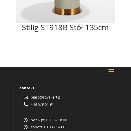
Stilig ST918B Stół 135cm
Kontakt
biuro@royal-art.pl

+48 679 61 91

pon – pt 10.00 – 18.00

sobota 10.00 – 14.00
