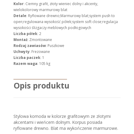
Kolor
: Ciemny grafit, złoty wieniec dolny i akcenty,
wielokolorowy marmurowy blat
Detale
: Ryflowane drewno;Marmurowy blat;system push to
open;regulowana wysokość półek;system soft close;regulacja
wysokości ślizgaczy meblowych podłogowych
Liczba półek
: 2
Montaż
: Zmontowane
Rodzaj zawiasów
: Puszkowe
Uchwyty
: Frezowane
Liczba paczek
: 1
Razem waga
: 105 kg
Opis produktu
Stylowa komoda w kolorze grafitowym ze złotymi
akcentami i wieńcem dolnym. Korpus posiada
ryflowane drewno. Blat ma wykończenie marmurowe.