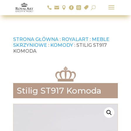






U
STRONA GŁÓWNA
:
ROYALART
:
MEBLE
SKRZYNIOWE
:
KOMODY
: STILIG ST917
KOMODA
Stilig ST917 Komoda