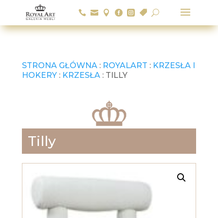






U
STRONA GŁÓWNA
:
ROYALART
:
KRZESŁA I
HOKERY
:
KRZESŁA
: TILLY
Tilly