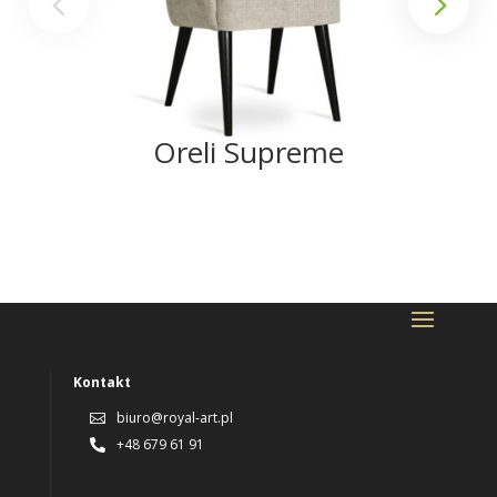
Oreli Supreme
Kontakt
biuro@royal-art.pl

+48 679 61 91
