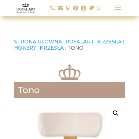






U
STRONA GŁÓWNA
:
ROYALART
:
KRZESŁA I
HOKERY
:
KRZESŁA
: TONO
Tono