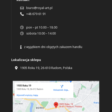
biuro@royal-art.pl

+48 679 61 91

pon – pt 10.00 – 18.00

sobota 10.00 – 14.00

z wyjątkiem dni objętych zakazem handlu

Lokalizacja sklepu
1905 Roku 19, 26-610 Radom, Polska
