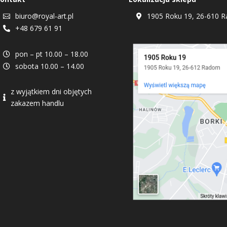
biuro@royal-art.pl
1905 Roku 19, 26-610 R


+48 679 61 91

pon – pt 10.00 – 18.00

sobota 10.00 – 14.00

z wyjątkiem dni objętych

zakazem handlu