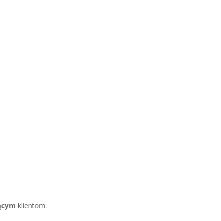
ącym
klientom.