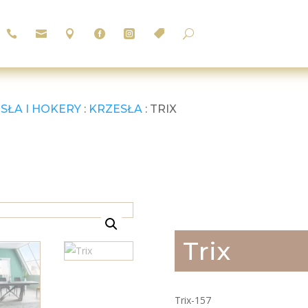






U
SŁA I HOKERY
:
KRZESŁA
: TRIX
Trix
Trix-157