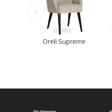
Oreli Supreme
Dla klientów
K