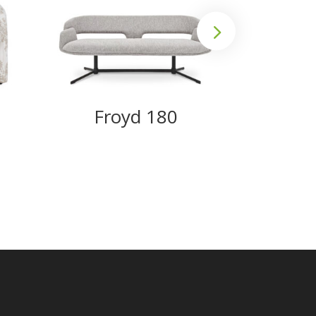
Froyd 180
We